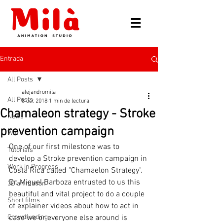
Entrada
All Posts
alejandromila
All Posts
8 oct 2018
1 min de lectura
Chamaleon strategy - Stroke
News
prevention campaign
Work
One of our first milestone was to 
Tutorials
develop a Stroke prevention campaign in 
Work in Progress
Costa Rica called "Chamaelon Strategy". 
Dr. Miguel Barboza entrusted to us this 
3D animation
beautiful and vital project to do a couple 
Short films
of explainer videos about how to act in 
Crowdfunding
case we or everyone else around is 