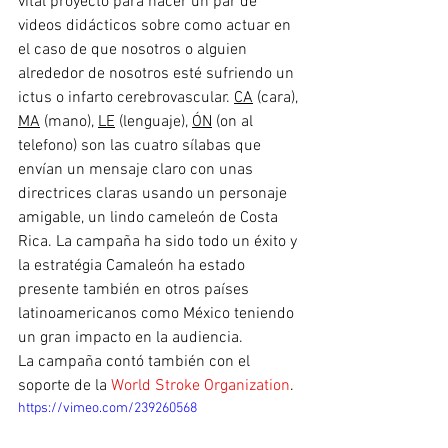
vital proyecto para hacer un par de 
videos didácticos sobre como actuar en 
el caso de que nosotros o alguien 
alrededor de nosotros esté sufriendo un 
ictus o infarto cerebrovascular. 
CA
 (cara), 
MA
 (mano), 
LE
 (lenguaje), 
ÓN
 (on al 
telefono) son las cuatro sílabas que 
envían un mensaje claro con unas 
directrices claras usando un personaje 
amigable, un lindo cameleón de Costa 
Rica. La campaña ha sido todo un éxito y 
la estratégia Camaleón ha estado 
presente también en otros países 
latinoamericanos como México teniendo 
un gran impacto en la audiencia. 
La campaña contó también con el 
soporte de la 
World Stroke Organization
.
https://vimeo.com/239260568