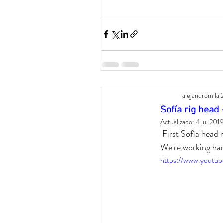
alejandromila
Sofía rig head 
Actualizado:
4 jul 201
 First Sofía head rig test using Joysticks 'n Sliders for our first short animated film "El Lazo" (The Bond). 
We're working har
https://www.yout