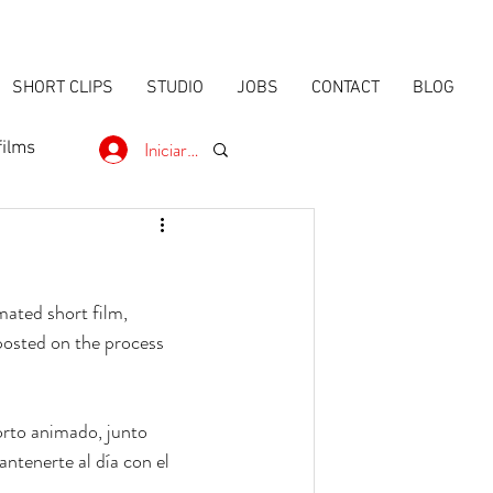
SHORT CLIPS
STUDIO
JOBS
CONTACT
BLOG
Iniciar sesión
films
mated short film, 
posted on the process 
rto animado, junto 
ntenerte al día con el 