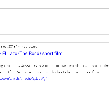
23 oct 2018
1 min de lectura
- El Lazo (The Bond) short film
9
d at Milà Animation to make the best short animated film.
ube.com/watch?v=oBxrSgBoWy4