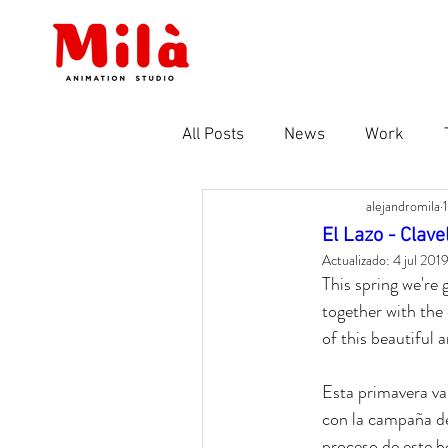
All Posts
News
Work
alejandromila
Crowdfunding
Coming soo
El Lazo - Clave
Actualizado:
4 jul 201
This spring we're 
together with the
of this beautiful 
Esta primavera va
con la campaña de
proceso de este b