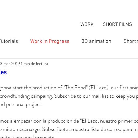
WORK
SHORT FILMS
Tutorials
Work in Progress
3D animation
Short 
13 mar 2019
1 min de lectura
n
les
9
gonna start the production of "The Bond" (El Lazo), our first ani
 crowdfunding campaing. Subscribe to our mail list to keep you 
and personal project.
mos a empezar con la producción de "El Lazo, nuestro primer co
 micromecenazgo. Subscríbete a nuestra lista de correo para ma
onito y personal proyecto.