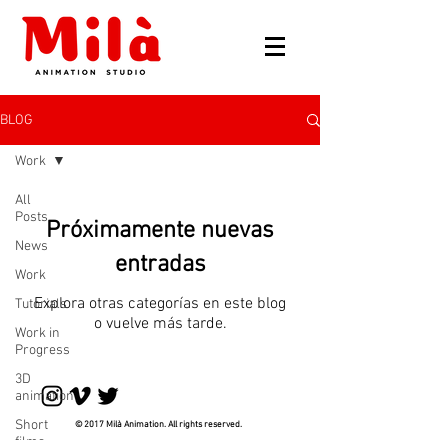
BLOG
Work
All
Posts
Próximamente nuevas
News
entradas
Work
Explora otras categorías en este blog
Tutorials
o vuelve más tarde.
Work in
Progress
3D
animation
Short
© 2017 Milà Animation. All rights reserved.
films